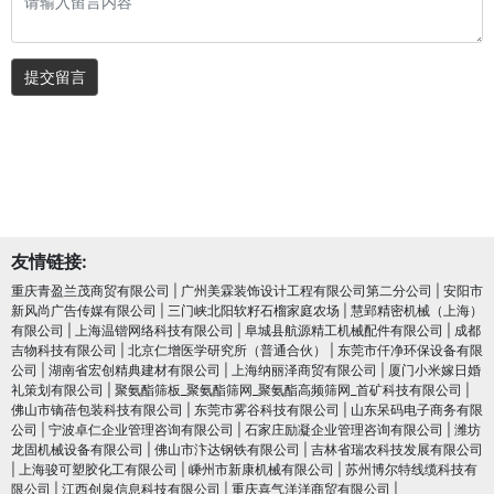
提交留言
友情链接:
重庆青盈兰茂商贸有限公司
|
广州美霖装饰设计工程有限公司第二分公司
|
安阳市
新风尚广告传媒有限公司
|
三门峡北阳软籽石榴家庭农场
|
慧郢精密机械（上海）
有限公司
|
上海温锴网络科技有限公司
|
阜城县航源精工机械配件有限公司
|
成都
吉物科技有限公司
|
北京仁增医学研究所（普通合伙）
|
东莞市仟净环保设备有限
公司
|
湖南省宏创精典建材有限公司
|
上海纳丽泽商贸有限公司
|
厦门小米嫁日婚
礼策划有限公司
|
聚氨酯筛板_聚氨酯筛网_聚氨酯高频筛网_首矿科技有限公司
|
佛山市镝蓓包装科技有限公司
|
东莞市雾谷科技有限公司
|
山东呆码电子商务有限
公司
|
宁波卓仁企业管理咨询有限公司
|
石家庄励凝企业管理咨询有限公司
|
潍坊
龙固机械设备有限公司
|
佛山市汴达钢铁有限公司
|
吉林省瑞农科技发展有限公司
|
上海骏可塑胶化工有限公司
|
嵊州市新康机械有限公司
|
苏州博尔特线缆科技有
限公司
|
江西创泉信息科技有限公司
|
重庆喜气洋洋商贸有限公司
|