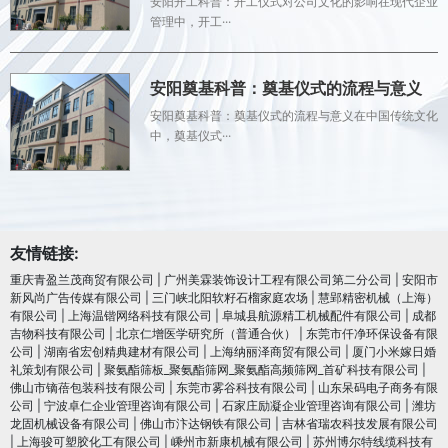
安阳开工科普：开工仪式对公司文化的影响在现代企业
管理中，开工···
安阳奠基科普：奠基仪式的流程与意义
安阳奠基科普：奠基仪式的流程与意义在中国传统文化
中，奠基仪式···
友情链接:
重庆青盈兰茂商贸有限公司
|
广州美霖装饰设计工程有限公司第二分公司
|
安阳市
新风尚广告传媒有限公司
|
三门峡北阳软籽石榴家庭农场
|
慧郢精密机械（上海）
有限公司
|
上海温锴网络科技有限公司
|
阜城县航源精工机械配件有限公司
|
成都
吉物科技有限公司
|
北京仁增医学研究所（普通合伙）
|
东莞市仟净环保设备有限
公司
|
湖南省宏创精典建材有限公司
|
上海纳丽泽商贸有限公司
|
厦门小米嫁日婚
礼策划有限公司
|
聚氨酯筛板_聚氨酯筛网_聚氨酯高频筛网_首矿科技有限公司
|
佛山市镝蓓包装科技有限公司
|
东莞市雾谷科技有限公司
|
山东呆码电子商务有限
公司
|
宁波卓仁企业管理咨询有限公司
|
石家庄励凝企业管理咨询有限公司
|
潍坊
龙固机械设备有限公司
|
佛山市汴达钢铁有限公司
|
吉林省瑞农科技发展有限公司
|
上海骏可塑胶化工有限公司
|
嵊州市新康机械有限公司
|
苏州博尔特线缆科技有